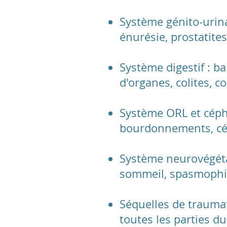
Système génito-urina
énurésie, prostatites
Système digestif : b
d'organes, colites, co
Système ORL et céphal
bourdonnements, cép
Système neurovégétat
sommeil, spasmophili
Séquelles de traumat
toutes les parties du