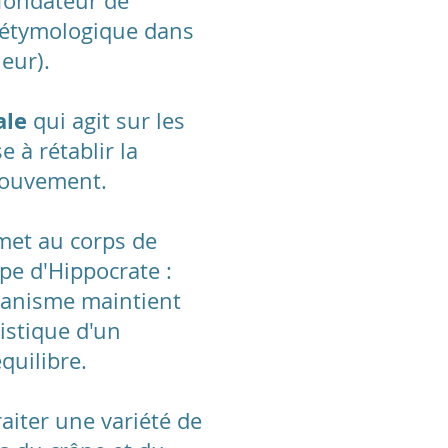
e fondateur de
e étymologique dans
ieur).
ale
qui agit sur les
e à rétablir la
 mouvement.
rmet au corps de
ipe d'Hippocrate :
rganisme maintient
ristique d'un
quilibre.
aiter une variété de