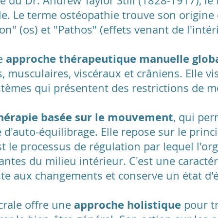
ève du Dr. Andrew Taylor Still (1828-1917), l
le. Le terme ostéopathie trouve son origin
n" (os) et "Pathos" (effets venant de l'intér
approche thérapeutique manuelle glob
ne
, musculaires, viscéraux et crâniens. Elle vis
ystèmes qui présentent des restrictions de
hérapie basée sur le mouvement
, qui pe
 d'auto-équilibrage. Elle repose sur le princ
st le processus de régulation par lequel l'o
antes du milieu intérieur. C'est une caracté
te aux changements et conserve un état d'é
approche holistique
crale offre une
pour tr