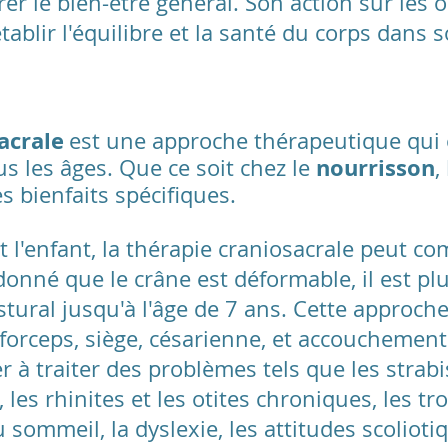
er le bien-être général. Son action sur les 
ablir l'équilibre et la santé du corps dans
acrale
est une approche thérapeutique qui
nourrisson
us les âges. Que ce soit chez le
, 
s bienfaits spécifiques.
t l'enfant, la thérapie craniosacrale peut c
onné que le crâne est déformable, il est plus
tural jusqu'à l'âge de 7 ans. Cette approche 
 forceps, siège, césarienne, et accouchement
er à traiter des problèmes tels que les strabi
les rhinites et les otites chroniques, les tr
ommeil, la dyslexie, les attitudes scoliotiq