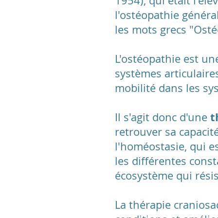
1954), qui était l'él
l'ostéopathie généra
les mots grecs "Ostéo
L'ostéopathie est u
systèmes articulaires
mobilité dans les s
t
Il s'agit donc d'une
retrouver sa capacité
l'homéostasie, qui e
les différentes const
écosystème qui résis
La thérapie craniosa