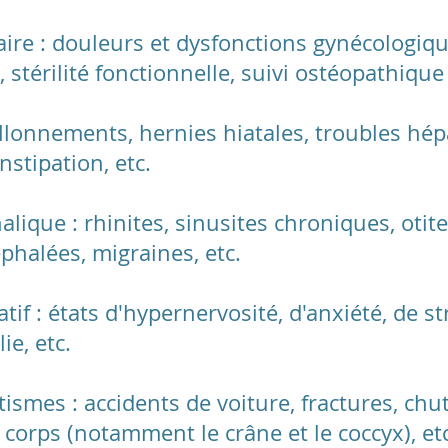
ire : douleurs et dysfonctions gynécologique
, stérilité fonctionnelle, suivi ostéopathique
allonnements, hernies hiatales, troubles hépa
nstipation, etc.
ique : rhinites, sinusites chroniques, otites
halées, migraines, etc.
if : états d'hypernervosité, d'anxiété, de st
e, etc.
ismes : accidents de voiture, fractures, chu
 corps (notamment le crâne et le coccyx), etc