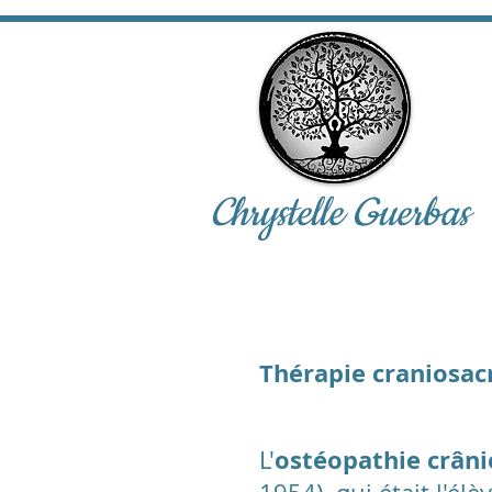
Chrystelle Guerbas
Thérapie craniosac
ostéopathie crân
L'