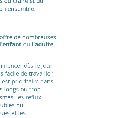
os du crâne et du
 son ensemble.
 offre de nombreuses
enfant
adulte
l'
ou l'
,
ommencer dès le jour
 facile de travailler
est prioritaire dans
s longs ou trop
smes, les reflux
oubles du
ues et les