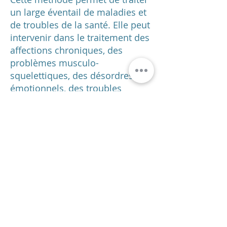
un large éventail de maladies et
de troubles de la santé. Elle peut
intervenir dans le traitement des
affections chroniques, des
problèmes musculo-
squelettiques, des désordres
émotionnels, des troubles
digestifs, des déséquilibres
hormonaux, des problèmes de
sommeil, et bien d'autres encore.
https://booking.localsearch.ch
+41 78 646 58 03