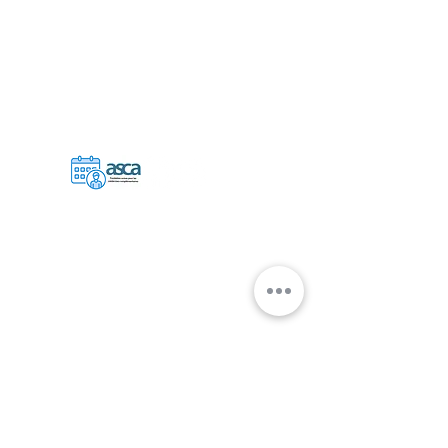
https://booking.localsearch.ch
+41 78 646 58 03
chrystelleguerbas@gmail.com
Rue du Roveray 16
1207 Genève